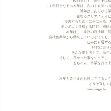
改めまして、旧年中は
１１年目となる2024年は、次の１０年
近年は、あらゆる
更なるクリエイティ
検索すると直ぐに手に入る、
テンポよく遷移する時代、機略
本年は、「業務の断捨離・
会社創業時から継続している茶道でも
仕事にも通ず
時代に寄り
そんな事を考えて、新年
そして、良かった事をシェアし
もちろん、事業を行う上
本年も皆さまのお役に立てるよ
どうぞ宜しく
umudesign 