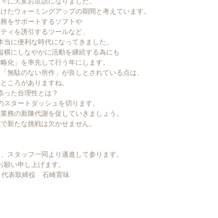
様々に大変お世話になりました。
へ向けたウォーミングアップの期間と考えています。
業務をサポートするソフトや
ビティを誘引するツールなど、
本当に便利な時代になってきました。
縦横にしなやかに活動を継続する為にも
簡略化」を率先して行う年にします。
、「無駄のない所作」が良しとされている点は、
るところがありますね。
添った合理性とは？
のスタートダッシュを切ります。
、業務の新陳代謝を促していきましょう。
で新たな挑戦は欠かせません。

う、スタッフ一同より邁進して参ります。
お願い申し上げます。
Inc.　代表取締役　石崎育味