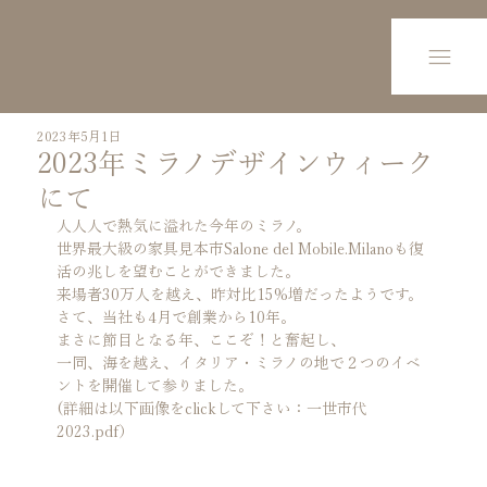
2023年5月1日
2023年ミラノデザインウィーク
にて
人人人で熱気に溢れた今年のミラノ。

世界最大級の家具見本市Salone del Mobile.Milanoも復
活の兆しを望むことができました。

来場者30万人を越え、昨対比15%増だったようです。
さて、当社も4月で創業から10年。

まさに節目となる年、ここぞ！と奮起し、

一同、海を越え、イタリア・ミラノの地で２つのイベ
ントを開催して参りました。
(詳細は以下画像をclickして下さい：一世市代
2023.pdf）