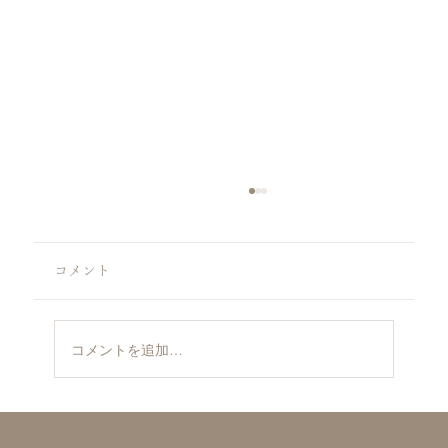
コメント
コメントを追加…
丗SOU collaboration with ラ・メゾン白金