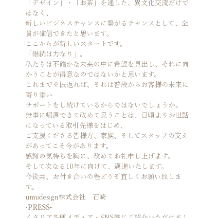
「デザイン」・「お茶」を通した、異文化交流だけで
はなく、

新しいビジネスチャンスに繋がるチャンスとして、全
員が確信できたと思います。
ここからが新しいスタートです。
「継続は力なり」。
私たちは不確かな未来の中に希望を見出し、それに向
かうことが得意なのではないかと思います。

これまでを振返れば、それは普段からお客様の未来に
寄り添い

サポートをし続けているからではないでしょうか。
無事に帰還できて改めて思うことは、日頃よりお世話
になっている取引先様をはじめ、

ご支援くださる皆様方、家族、そしてスタッフの支え
があってこそ今があります。

感謝の気持ちを胸に、改めてお礼申し上げます。
そして次なる10年に向けて、邁進いたします。
今後共、お付き合いの程どうぞ宜しくお願い致しま
す。
umudesign株式会社　石崎
-PRESS-
イタリア各種メディア・SNS等にご紹介いただけまし