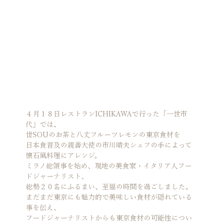
４月１８日レストランICHIKAWAで行った「一世市
代」では、

丗SOUのお茶と八丈フルーツレモンの東京食材を

日本食普及の親善大使の市川晴夫シェフの手によって
懐石風料理にアレンジ。

ミラノ総領事を始め、現地の美食家・イタリア人フー
ドジャーナリスト、

総勢２０名にふるまい、至福の時間を過ごしました。

まだまだ東京にも魅力的で美味しい食材が隠れている
事を伝え、

フードジャーナリストからも東京食材の可能性につい