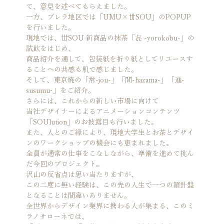
て、意見を述べてもらえました。
一方、ブレラ地区では「UMU×丗SOU」のPOPUP
を行いました。

現地では、丗SOU 新商品の抹茶「㐂 -yorokobu-」の
試飲をはじめ、

商品紹介を通して、包装紙を折り紙としてリユースす
ることへの共感も肌で感じました。

そして、東京焼の「常-jou-」「間-hazama-」「進-
susumu-」をご紹介。

さらには、これからの新しい市場に向けて

当社デザイナーによるアニメーションコンテンツ
「SOUlution」のお披露目も行いました。
また、人とのご縁により、現地大学生とお茶とデザイ
ンのワークショップの機会にも恵まれました。
全員が通常の仕事をこなしながら、準備を進めて挑ん
だ今回のプロジェクト。

沢山の反省点は思い当たりますが、

この二度に無い経験は、この先の人生で一つの羅針盤
となることは間違いありません。
全世界からデザイン業界に携わる人が集まる、このミ
ラノサローネでは、
